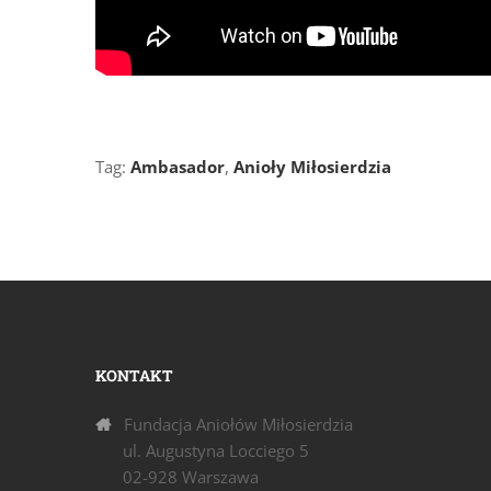
Tag:
Ambasador
,
Anioły Miłosierdzia
KONTAKT
Fundacja Aniołów Miłosierdzia
ul. Augustyna Locciego 5
02-928 Warszawa