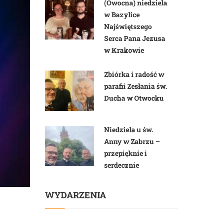
(Owocna) niedziela
w Bazylice
Najświętszego
Serca Pana Jezusa
w Krakowie
Zbiórka i radość w
parafii Zesłania św.
Ducha w Otwocku
Niedziela u św.
Anny w Zabrzu –
przepięknie i
serdecznie
WYDARZENIA