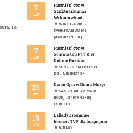
Pieśni (z) gór w
7
Sanktuarium na
LIP
Wiktorówkach
WIKTORÓWKI -
twie. To
SANKTUARIUM MB
JAWORZYŃSKIEJ
Pieśni (z) gór w
7
Schronisku PTTK w
LIP
Dolinie Roztoki
SCHRONISKO PTTK W
DOLINIE ROZTOKI
Dzień Ojca w Domu Maryi
23
SANKTUARIUM MATKI
CZE
BOŻEJ LORETAŃSKIEJ -
LORETTO
Ballady i romanse –
15
koncert TVP dla hospicjum
SIE
WILNO