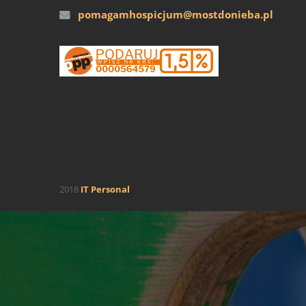
pomagamhospicjum@mostdonieba.pl
2018
IT Personal