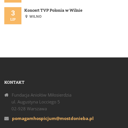
Koncert TVP Polonia w Wilnie
3
WILNO
LIP
KONTAKT
Fundacja Aniołów Miłosierdzia
ul. Augustyna Locciego 5
02-928 Warszawa
pomagamhospicjum@mostdonieba.pl