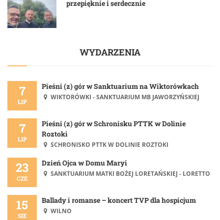
przepięknie i serdecznie
WYDARZENIA
Pieśni (z) gór w Sanktuarium na Wiktorówkach
7
WIKTORÓWKI - SANKTUARIUM MB JAWORZYŃSKIEJ
LIP
Pieśni (z) gór w Schronisku PTTK w Dolinie
7
Roztoki
LIP
SCHRONISKO PTTK W DOLINIE ROZTOKI
Dzień Ojca w Domu Maryi
23
SANKTUARIUM MATKI BOŻEJ LORETAŃSKIEJ - LORETTO
CZE
Ballady i romanse – koncert TVP dla hospicjum
15
WILNO
SIE