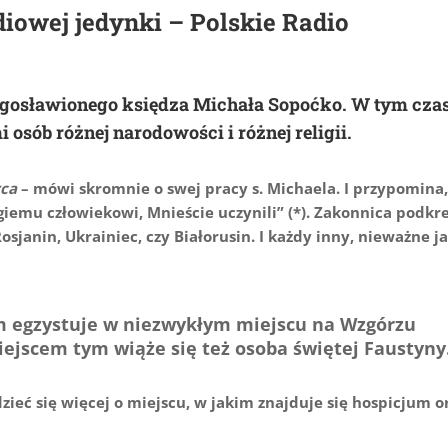
diowej jedynki – Polskie Radio
łogosławionego księdza Michała Sopoćko. W tym cza
osób różnej narodowości i różnej religii.
rca
– mówi skromnie o swej pracy s. Michaela. I przypomina,
giemu człowiekowi, Mnieście uczynili” (*). Zakonnica podkre
Rosjanin, Ukrainiec, czy Białorusin. I każdy inny, nieważne j
um egzystuje w niezwykłym miejscu na Wzgórzu
ejscem tym wiąże się też osoba świętej Faustyny
zieć się więcej o miejscu, w jakim znajduje się hospicjum o