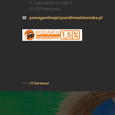
ul. Augustyna Locciego 5
02-928 Warszawa
pomagamhospicjum@mostdonieba.pl
2018
IT Personal