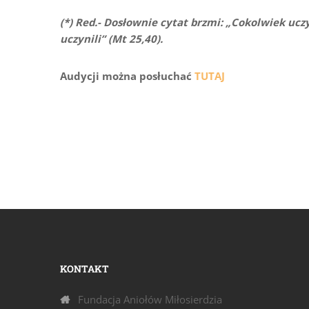
(*) Red.- Dosłownie cytat brzmi: „Cokolwiek ucz
uczynili” (Mt 25,40).
Audycji można posłuchać
TUTAJ
KONTAKT
Fundacja Aniołów Miłosierdzia