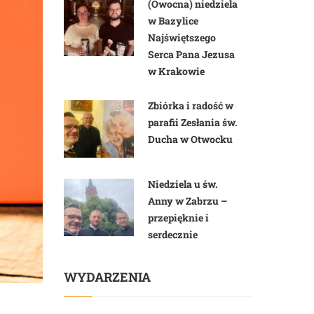
(Owocna) niedziela
w Bazylice
Najświętszego
Serca Pana Jezusa
w Krakowie
Zbiórka i radość w
parafii Zesłania św.
Ducha w Otwocku
Niedziela u św.
Anny w Zabrzu –
przepięknie i
serdecznie
WYDARZENIA