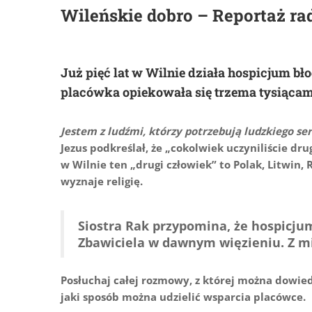
Wileńskie dobro – Reportaż ra
Już pięć lat w Wilnie działa hospicjum b
placówka opiekowała się trzema tysiącami 
Jestem z ludźmi, którzy potrzebują ludzkiego se
Jezus podkreślał, że „cokolwiek uczyniliście dru
w Wilnie ten „drugi człowiek” to Polak, Litwin, 
wyznaje religię.
Siostra Rak przypomina, że hospicj
Zbawiciela w dawnym więzieniu. Z mi
Posłuchaj całej rozmowy, z której można dowied
jaki sposób można udzielić wsparcia placówce.