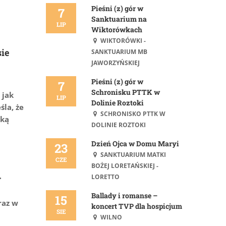
Pieśni (z) gór w
7
Sanktuarium na
LIP
Wiktorówkach
WIKTORÓWKI -
sie
SANKTUARIUM MB
JAWORZYŃSKIEJ
Pieśni (z) gór w
7
Schronisku PTTK w
 jak
LIP
Dolinie Roztoki
śla, że
SCHRONISKO PTTK W
aką
DOLINIE ROZTOKI
Dzień Ojca w Domu Maryi
23
SANKTUARIUM MATKI
CZE
BOŻEJ LORETAŃSKIEJ -
.
LORETTO
Ballady i romanse –
15
raz w
koncert TVP dla hospicjum
SIE
WILNO