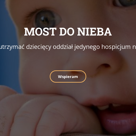
MOST DO NIEBA
trzymać dziecięcy oddział jedynego hospicjum na
Wspieram
PHP Code Snippets
Powered By :
XYZScripts.com