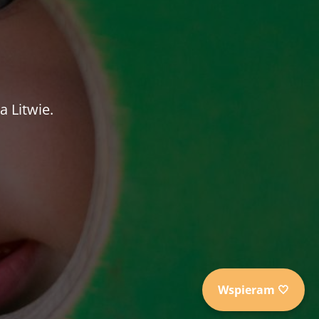
 Litwie.
Wspieram 🤍