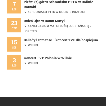
Pieśni (z) gór w Schronisku PTTK w Dolinie
7
Roztoki
LIP
SCHRONISKO PTTK W DOLINIE ROZTOKI
Dzień Ojca w Domu Maryi
23
SANKTUARIUM MATKI BOŻEJ LORETAŃSKIEJ -
CZE
LORETTO
Ballady i romanse – koncert TVP dla hospicjum
15
WILNO
SIE
Koncert TVP Polonia w Wilnie
3
WILNO
LIP