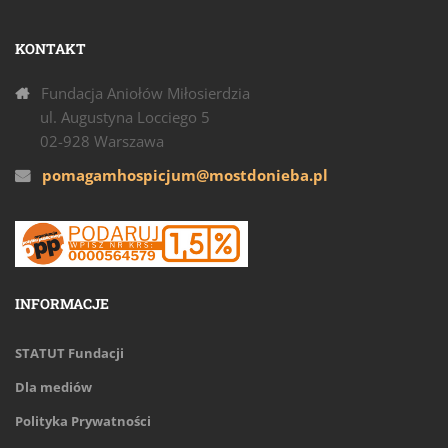
KONTAKT
Fundacja Aniołów Miłosierdzia
ul. Augustyna Locciego 5
02-928 Warszawa
pomagamhospicjum@mostdonieba.pl
INFORMACJE
STATUT Fundacji
Dla mediów
Polityka Prywatności