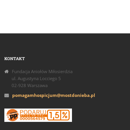
KONTAKT
Fundacja Aniołów Miłosierdzia
ul. Augustyna Locciego 5
02-928 Warszawa
pomagamhospicjum@mostdonieba.pl