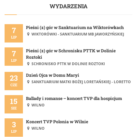
WYDARZENIA
Pieśni (z) gór w Sanktuarium na Wiktorówkach
7
WIKTORÓWKI - SANKTUARIUM MB JAWORZYŃSKIEJ
LIP
Pieśni (z) gór w Schronisku PTTK w Dolinie
7
Roztoki
LIP
SCHRONISKO PTTK W DOLINIE ROZTOKI
Dzień Ojca w Domu Maryi
23
SANKTUARIUM MATKI BOŻEJ LORETAŃSKIEJ - LORETTO
CZE
Ballady i romanse – koncert TVP dla hospicjum
15
WILNO
SIE
Koncert TVP Polonia w Wilnie
3
WILNO
LIP