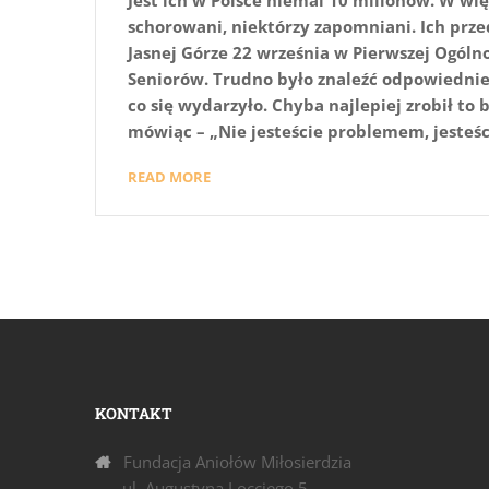
schorowani, niektórzy zapomniani. Ich prze
Jasnej Górze 22 września w Pierwszej Ogóln
Seniorów. Trudno było znaleźć odpowiednie 
co się wydarzyło. Chyba najlepiej zrobił to 
mówiąc – „Nie jesteście problemem, jesteśc
READ MORE
KONTAKT
Fundacja Aniołów Miłosierdzia
ul. Augustyna Locciego 5