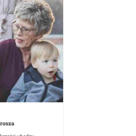
grosza
kszości ubodzy,