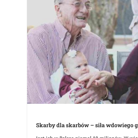
Skarby dla skarbów – siła wdowiego 
Jest ich w Polsce niemal 10 milionów. W wię