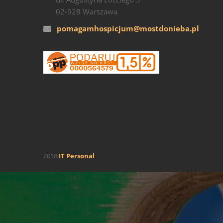
02-928 Warszawa
pomagamhospicjum@mostdonieba.pl
2018
IT Personal