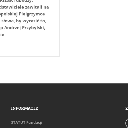
dstawiciele zawitali na
opolskiej Pielgrzymce
słowa, by wyrazić to,
bp Andrzej Przybylski,
ie
INFORMACJE
Z
STATUT Fundacji