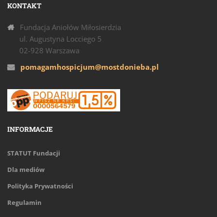
KONTAKT
Fundacja Aniołów Miłosierdzia
ul. Augustyna Locciego 5
02-928 Warszawa
pomagamhospicjum@mostdonieba.pl
INFORMACJE
STATUT Fundacji
Dla mediów
Polityka Prywatności
Regulamin