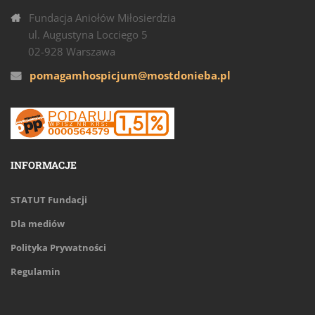
Fundacja Aniołów Miłosierdzia
ul. Augustyna Locciego 5
02-928 Warszawa
pomagamhospicjum@mostdonieba.pl
INFORMACJE
STATUT Fundacji
Dla mediów
Polityka Prywatności
Regulamin