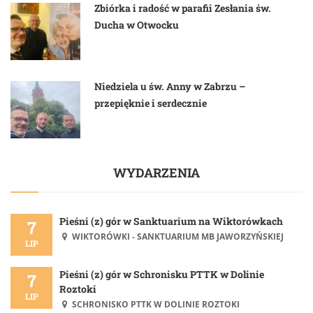
Zbiórka i radość w parafii Zesłania św.
Ducha w Otwocku
Niedziela u św. Anny w Zabrzu –
przepięknie i serdecznie
WYDARZENIA
Pieśni (z) gór w Sanktuarium na Wiktorówkach
7
WIKTORÓWKI - SANKTUARIUM MB JAWORZYŃSKIEJ
LIP
Pieśni (z) gór w Schronisku PTTK w Dolinie
7
Roztoki
LIP
SCHRONISKO PTTK W DOLINIE ROZTOKI