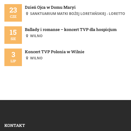
Dzień Ojca w Domu Maryi
23
SANKTUARIUM MATKI BOŻEJ LORETAŃSKIEJ - LORETTO
CZE
Ballady i romanse – koncert TVP dla hospicjum
15
WILNO
SIE
Koncert TVP Polonia w Wilnie
3
WILNO
LIP
KONTAKT