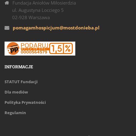
Fundacja Aniołów Miłosierdzia
ul. Augustyna Locciego 5
02-928 Warszawa
pomagamhospicjum@mostdonieba.pl
INFORMACJE
STATUT Fundacji
Dla mediów
Polityka Prywatności
Regulamin