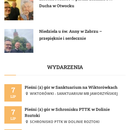
Ducha w Otwocku
Niedziela u św. Anny w Zabrzu –
przepięknie i serdecznie
WYDARZENIA
Pieśni (z) gór w Sanktuarium na Wiktorówkach
7
WIKTORÓWKI - SANKTUARIUM MB JAWORZYŃSKIEJ
LIP
Pieśni (z) gór w Schronisku PTTK w Dolinie
7
Roztoki
LIP
SCHRONISKO PTTK W DOLINIE ROZTOKI