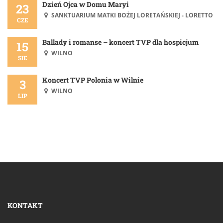
Dzień Ojca w Domu Maryi
23
SANKTUARIUM MATKI BOŻEJ LORETAŃSKIEJ - LORETTO
CZE
Ballady i romanse – koncert TVP dla hospicjum
15
WILNO
SIE
Koncert TVP Polonia w Wilnie
3
WILNO
LIP
KONTAKT