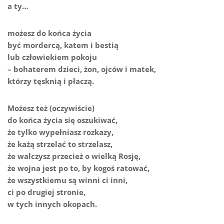
a ty…
możesz do końca życia
być mordercą, katem i bestią
lub człowiekiem pokoju
– bohaterem dzieci, żon, ojców i matek,
którzy tęsknią i płaczą.
Możesz też (oczywiście)
do końca życia się oszukiwać,
że tylko wypełniasz rozkazy,
że każą strzelać to strzelasz,
że walczysz przecież o wielką Rosję,
że wojna jest po to, by kogoś ratować,
że wszystkiemu są winni ci inni,
ci po drugiej stronie,
w tych innych okopach.