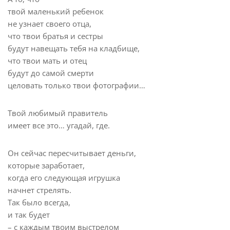
твой маленький ребенок
не узнает своего отца,
что твои братья и сестры
будут навещать тебя на кладбище,
что твои мать и отец
будут до самой смерти
целовать только твои фотографии…
Твой любимый правитель
имеет все это… угадай, где.
Он сейчас пересчитывает деньги,
которые заработает,
когда его следующая игрушка
начнет стрелять.
Так было всегда,
и так будет
– с каждым твоим выстрелом