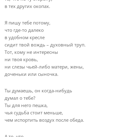
в тех других окопах.
Я пишу тебе потому,
что где-то далеко
в удобном кресле
сидит твой вождь – духовный труп.
Тот, кому не интересны
ни твоя кровь,
ни слезы чьей-либо матери, жены,
доченьки или сыночка.
Ты думаешь, он когда-нибудь
думал о тебе?
Ты для него пешка,
чья судьба стоит меньше,
чем испортить воздух после обеда.
А то, что