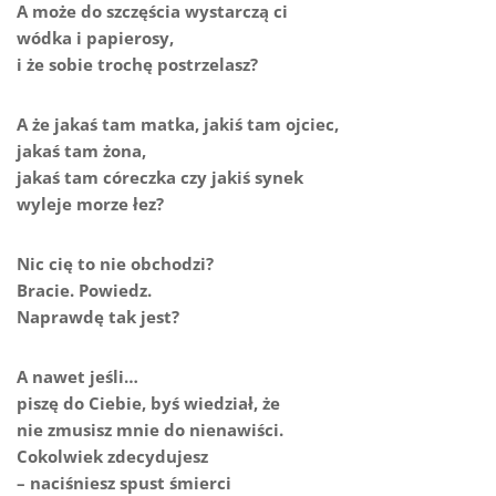
A może do szczęścia wystarczą ci
wódka i papierosy,
i że sobie trochę postrzelasz?
A że jakaś tam matka, jakiś tam ojciec,
jakaś tam żona,
jakaś tam córeczka czy jakiś synek
wyleje morze łez?
Nic cię to nie obchodzi?
Bracie. Powiedz.
Naprawdę tak jest?
A nawet jeśli…
piszę do Ciebie, byś wiedział, że
nie zmusisz mnie do nienawiści.
Cokolwiek zdecydujesz
– naciśniesz spust śmierci