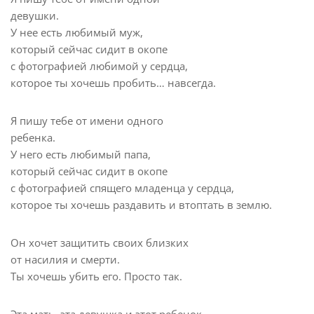
девушки.
У нее есть любимый муж,
который сейчас сидит в окопе
с фотографией любимой у сердца,
которое ты хочешь пробить… навсегда.
Я пишу тебе от имени одного
ребенка.
У него есть любимый папа,
который сейчас сидит в окопе
с фотографией спящего младенца у сердца,
которое ты хочешь раздавить и втоптать в землю.
Он хочет защитить своих близких
от насилия и смерти.
Ты хочешь убить его. Просто так.
Эта мать, эта девушка и этот ребенок