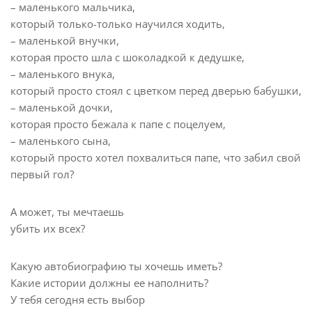
– маленького мальчика,
который только-только научился ходить,
– маленькой внучки,
которая просто шла с шоколадкой к дедушке,
– маленького внука,
который просто стоял с цветком перед дверью бабушки,
– маленькой дочки,
которая просто бежала к папе с поцелуем,
– маленького сына,
который просто хотел похвалиться папе, что забил свой
первый гол?
А может, ты мечтаешь
убить их всех?
Какую автобиографию ты хочешь иметь?
Какие истории должны ее наполнить?
У тебя сегодня есть выбор