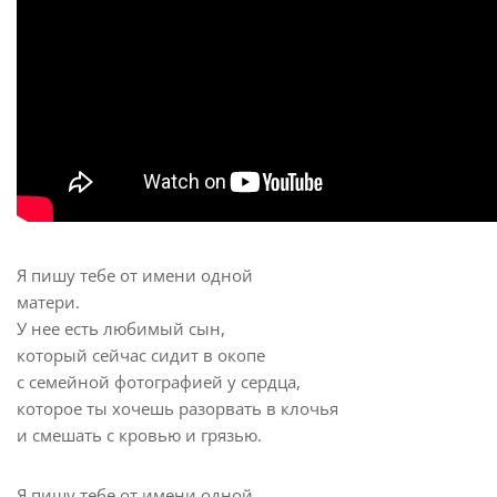
Я пишу тебе от имени одной
матери.
У нее есть любимый сын,
который сейчас сидит в окопе
с семейной фотографией у сердца,
которое ты хочешь разорвать в клочья
и смешать с кровью и грязью.
Я пишу тебе от имени одной