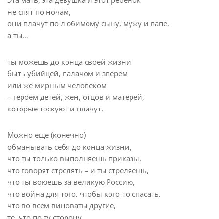
не спят по ночам,
они плачут по любимому сыну, мужу и папе,
а ты…
ты можешь до конца своей жизни
быть убийцей, палачом и зверем
или же мирным человеком
– героем детей, жен, отцов и матерей,
которые тоскуют и плачут.
Можно еще (конечно)
обманывать себя до конца жизни,
что ты только выполняешь приказы,
что говорят стрелять – и ты стреляешь,
что ты воюешь за великую Россию,
что война для того, чтобы кого-то спасать,
что во всем виноваты другие,
те, что по ту сторону,