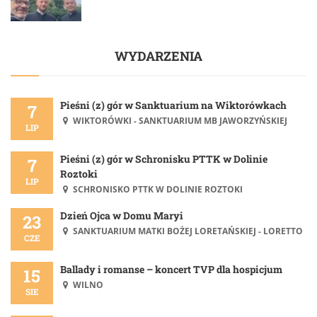
WYDARZENIA
Pieśni (z) gór w Sanktuarium na Wiktorówkach
7
WIKTORÓWKI - SANKTUARIUM MB JAWORZYŃSKIEJ
LIP
Pieśni (z) gór w Schronisku PTTK w Dolinie
7
Roztoki
LIP
SCHRONISKO PTTK W DOLINIE ROZTOKI
Dzień Ojca w Domu Maryi
23
SANKTUARIUM MATKI BOŻEJ LORETAŃSKIEJ - LORETTO
CZE
Ballady i romanse – koncert TVP dla hospicjum
15
WILNO
SIE