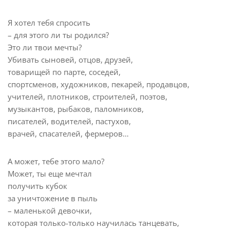
Я хотел тебя спросить
– для этого ли ты родился?
Это ли твои мечты?
Убивать сыновей, отцов, друзей,
товарищей по парте, соседей,
спортсменов, художников, пекарей, продавцов,
учителей, плотников, строителей, поэтов,
музыкантов, рыбаков, паломников,
писателей, водителей, пастухов,
врачей, спасателей, фермеров…
А может, тебе этого мало?
Может, ты еще мечтал
получить кубок
за уничтожение в пыль
– маленькой девочки,
которая только-только научилась танцевать,