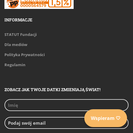
INFORMACJE
STATUT Fundacji
Dla mediów
Polityka Prywatności
MOST DO NIEBA
Regulamin
Pomóż utrzymać dziecięcy oddział jedynego
hospicjum na Litwie.
ZOBACZ JAK TWOJE DATKI ZMIENIAJĄ ŚWIAT!
Wspieram
Wspieram 🤍