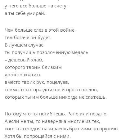
у него все больше на счету,
а ты себе умирай.
Чем больше слез в этой войне,
тем богаче он будет.
В лучшем случае
ты получишь позолоченную медаль
– дешевый хлам,
которого твоим близким
должно хватить
вместо твоих рук, поцелуев,
совместных праздников и простых слов,
которых ты им больше никогда не скажешь.
Потому что ты погибнешь. Рано или поздно.
А если не ты, то наверняка многие из тех,
кого ты сегодня называешь братьями по оружию.
Хотя бы попрощайся с ними.