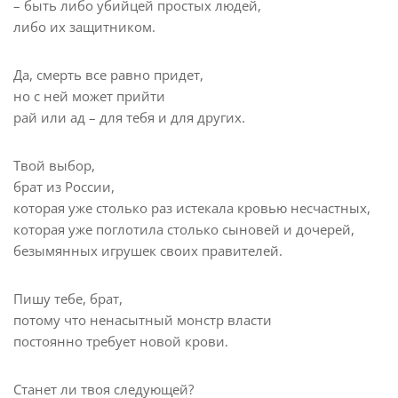
– быть либо убийцей простых людей,
либо их защитником.
Да, смерть все равно придет,
но с ней может прийти
рай или ад – для тебя и для других.
Твой выбор,
брат из России,
которая уже столько раз истекала кровью несчастных,
которая уже поглотила столько сыновей и дочерей,
безымянных игрушек своих правителей.
Пишу тебе, брат,
потому что ненасытный монстр власти
постоянно требует новой крови.
Станет ли твоя следующей?