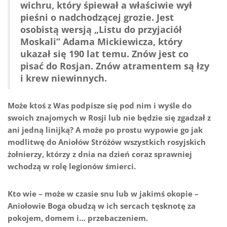
wichru, który śpiewał a właściwie wył
pieśni o nadchodzącej grozie. Jest
osobistą wersją „Listu do przyjaciół
Moskali” Adama Mickiewicza, który
ukazał się 190 lat temu. Znów jest co
pisać do Rosjan. Znów atramentem są łzy
i krew niewinnych.
Może ktoś z Was podpisze się pod nim i wyśle do
swoich znajomych w Rosji lub nie będzie się zgadzał z
ani jedną linijką? A może po prostu wypowie go jak
modlitwę do Aniołów Stróżów wszystkich rosyjskich
żołnierzy, którzy z dnia na dzień coraz sprawniej
wchodzą w rolę legionów śmierci.
Kto wie – może w czasie snu lub w jakimś okopie –
Aniołowie Boga obudzą w ich sercach tęsknotę za
pokojem, domem i… przebaczeniem.