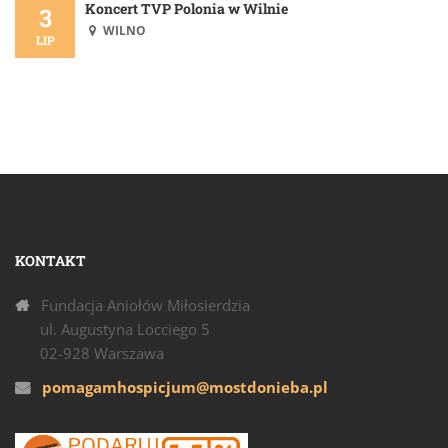
Koncert TVP Polonia w Wilnie
3
WILNO
LIP
KONTAKT
Fundacja Aniołów Miłosierdzia
ul. Augustyna Locciego 5
02-928 Warszawa
pomagamhospicjum@mostdonieba.pl