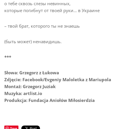
о тебе сквозь слезы невинных,
которые погибнут от твоей руки… в Украине
– твой брат, которого ты не знаешь
(быть может) ненавидишь.
***
Słowa: Grzegorz z Łukowa
Zdjęcie: Facebook/Evgeniy Maloletka z Mariupola
Montaż: Grzegorz Juziak
Muzyka: artlist.io
Produkcja: Fundacja Aniołów Miłosierdzia
Save