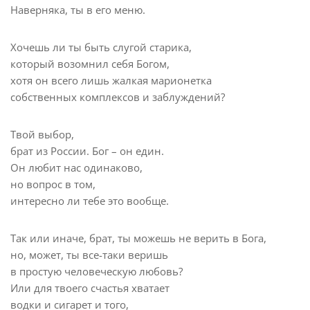
Наверняка, ты в его меню.
Хочешь ли ты быть слугой старика,
который возомнил себя Богом,
хотя он всего лишь жалкая марионетка
собственных комплексов и заблуждений?
Твой выбор,
брат из России. Бог – он един.
Он любит нас одинаково,
но вопрос в том,
интересно ли тебе это вообще.
Так или иначе, брат, ты можешь не верить в Бога,
но, может, ты все-таки веришь
в простую человеческую любовь?
Или для твоего счастья хватает
водки и сигарет и того,