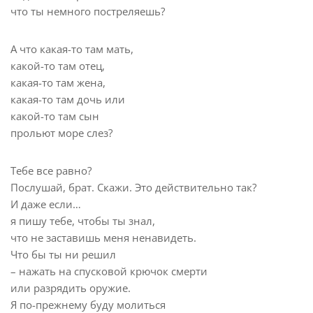
что ты немного постреляешь?
А что какая-то там мать,
какой-то там отец,
какая-то там жена,
какая-то там дочь или
какой-то там сын
прольют море слез?
Тебе все равно?
Послушай, брат. Скажи. Это действительно так?
И даже если…
я пишу тебе, чтобы ты знал,
что не заставишь меня ненавидеть.
Что бы ты ни решил
– нажать на спусковой крючок смерти
или разрядить оружие.
Я по-прежнему буду молиться