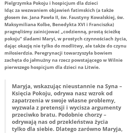
Pielgrzymka Pokoju i hospicjum dla dzieci
Idąc za wezwaniem objawień fatimskich (a także
głosem św. Jana Pawła II, św. Faustyny Kowalskiej, św.
Maksymiliana Kolbe, Benedykta XVI i Franciszka)
pragnęliśmy zainicjować „codzienną, prostą ścieżkę
pokoju” śladami Maryi, w prostych czynnościach życia,
dając okazję nie tylko do modlitwy, ale także do czynu
miłosierdzia. Peregrynacji towarzyszyła bowiem
zachęta do jałmużny na rzecz powstającego w Wilnie
pierwszego hospicjum dla dzieci na Litwie.
Maryja, wskazując nieustannie na Syna –
Księcia Pokoju, odrywa nasz wzrok od
zapatrzenia w swoje własne problemy,
wyzwala z pretensji i wycisza argumenty
przeciwko bratu. Podobnie chorzy –
odrywają nas od przekleństwa życia
tylko dla siebie. Dlatego zarówno Maryja,