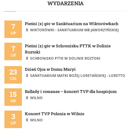
WYDARZENIA
Pieśni (z) gór w Sanktuarium na Wiktorówkach
7
WIKTORÓWKI - SANKTUARIUM MB JAWORZYŃSKIEJ
LIP
Pieśni (z) gór w Schronisku PTTK w Dolinie
7
Roztoki
LIP
SCHRONISKO PTTK W DOLINIE ROZTOKI
Dzień Ojca w Domu Maryi
23
SANKTUARIUM MATKI BOŻEJ LORETAŃSKIEJ - LORETTO
CZE
Ballady i romanse – koncert TVP dla hospicjum
15
WILNO
SIE
Koncert TVP Polonia w Wilnie
3
WILNO
LIP