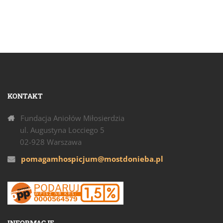
KONTAKT
Fundacja Aniołów Miłosierdzia
ul. Augustyna Locciego 5
02-928 Warszawa
pomagamhospicjum@mostdonieba.pl
INFORMACJE